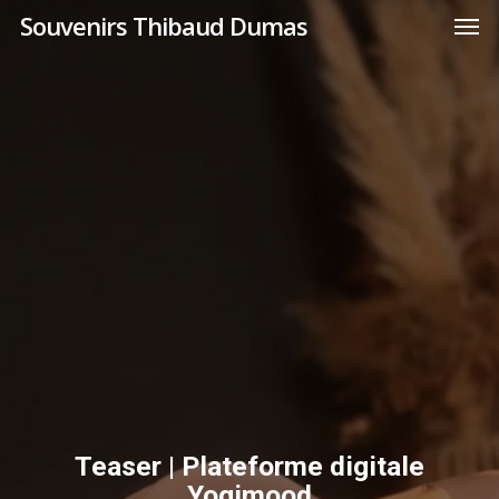
Men
Skip
Menu
Souvenirs Thibaud Dumas
to
main
content
Teaser | Plateforme digitale
Yogimood