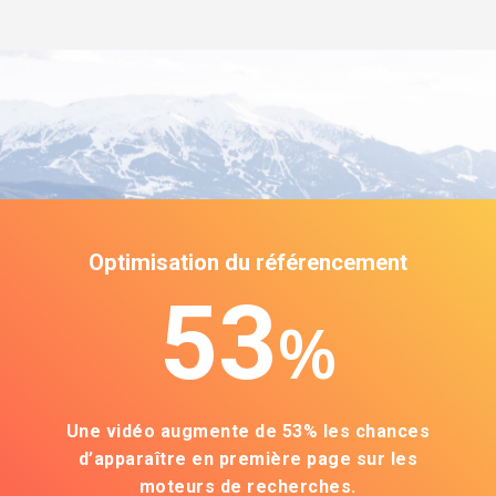
Optimisation du référencement
53
%
Une vidéo augmente de 53% les chances
d’apparaître en première page sur les
moteurs de recherches.