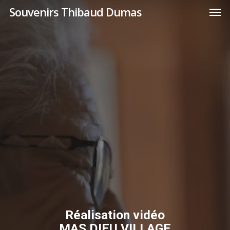
Men
Skip
Menu
Souvenirs Thibaud Dumas
to
main
content
Réalisation vidéo
MAS DIEU VILLAGE